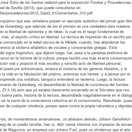
r José Solís de los Santos redactó para la exposición Fondos y Procedencias.
idad de Sevilla (2013), que puede consultarse en
tp/file/procedencias/2012_Sala3_01Comentarios_010.pdf
ompulsivo que sea, anhelaría poseer un ejemplar auténtico del primer gran libr
 de Gutenberg
, que además de ser el primero es una verdadera obra maestra
en la libertad de opiniones y de ideas, lo cual es el rasgo fundamental de
más, el espíritu crítico en libertad. La técnica de impresión de un escrito por
ía comenzado en la edad oscura de la Hélade, cuando, tras abandonar los
 fenicio al sistema alfabético de vocales y consonantes griegas. Esta
el signo lingüístico, que dijeron luego, fue, pese a la paradoja platónica de
nce en la historia de la cultura, porque facilitó una más exacta conservació
ción oral y propició el más excelso y sencillo acto de libertad personal,
l poeta por antonomasia, arranca el sistema de los géneros literarios, y la
 la vida en la fabulación del prójimo, entonces sus héroes, y a pensar por el
omprende una metáfora, tampoco entenderá un teorema. Luego, la lectura
 invento de Gutenberg, irá desarrollando la libertad de conciencia del hombre
2,
Ef
3.16) pero que ya estaba claramente encarnado en el Sócrates que nos
en buena parte, historia de la lectura, desarrollada inagotablemente en el diálog
 es la savia de la consciencia colectiva en el conocimiento. Resultarán, pues
s de cualquier ortodoxia, porque opera contra la propia naturaleza y dignida
nos, de menesterosos amanuenses, un artesano alemán, Johann Gensfleich
erg de un predio familiar, tras /p. 463/ varios intentos con impresos de escas
al de Maguncia, en empresa con Johann Fust, pues no olvidemos que el arte