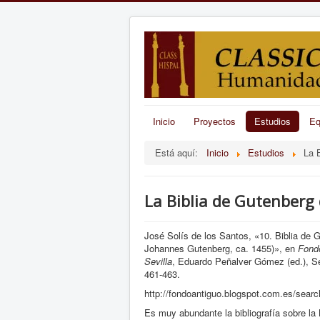
Inicio
Proyectos
Estudios
Eq
Está aquí:
Inicio
Estudios
La B
La Biblia de Gutenberg d
José Solís de los Santos, «10. Biblia de
Johannes Gutenberg, ca. 1455)», en
Fondo
Sevilla
, Eduardo Peñalver Gómez (ed.), Sev
461-463.
http://fondoantiguo.blogspot.com.es/searc
Es muy abundante la bibliografía sobre la