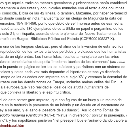
bro que aquella tradición mestiza grecolatina y judeocristiana había estableci
osamente a dos tintas y con iniciales miniadas con el texto a dos columnas
 conocida, Biblia de las 42 líneas, o también, Mazarine, por haber perteneci
to donde consta en nota manuscrita por un clérigo de Maguncia la data del
dernación, 15-VIII-1456, por lo que debió de ser impresa antes de esa fecha.
sacó a la calle 180 ejemplares de esta Biblia en papel o pergamino, de los
s solo 21; en España, además de este ejemplar del Nuevo Testamento, la
también en Burgos, Biblioteca Pública del Estado (CCPB000108237-X).
 en una de las lenguas clásicas, pero el alma de la invención de esta técnica
y reproducción de los textos clásicos perdidos y olvidados que los humanistas
s de un siglo antes. Los humanistas, reacios a manejarse con las
artes
cipales beneficiarios de aquella “moderna técnica de los alemanes” (
ars noua
 a la puesta en página de los textos clásicos y patrísticos con un sistema de
índices y notas cada vez más depurado: el hipertexto estaba ya diseñado
n mapa de las ciudades con imprenta en el siglo XV y veremos la densidad de
ontraste con las demás zonas de Europa, incluidas ambas orillas del Rin. La
ala europea que hizo realidad el ideal de los
studia humanitatis
de
 conlleva la libertad y el espíritu crítico.
l de este primer gran impreso, que son figuras de un buey y un racimo de
fica en la tradición la presencia de un bóvido y un équido en el nacimiento de
ey a su amo, y el asno el pesebre de su dueño"). Así lo cantó Tomás de
euotio moderna
(
Canticum
34.1-4: "Natus in diversorio / ponitur in praesepio, 
no"), y los napolitanos pusieron "nel presepe il bue e l'asinello dando calore a
msdemhispal.htm