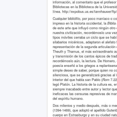
información, al comentario que el profeso
Bibliotecas en la Biblioteca de la Univers
línea. http://expobus.us.es/tannhauser/f
Cualquier bibliófilo, por poco maníaco o c
impreso en la historia occidental, la
Biblia
de este arte que influyó como ningún otro 
nuestra civilización, recordémoslo una vez 
tipos móviles cerraba un ciclo que se hab
silabarios micénicos, adaptaron el alefato
representación de la segunda articulación d
Theuth y Thamus, el más extraordinario ava
y transmisión de los cantos épicos de tradi
recordémoslo aún, la lectura. De Homero, e
poesía enseñó a los griegos a replantearse
simple deseo de saber, porque quien no c
silenciosa, que se generalizará gracias al
interior del que habla san Pablo (
Rom
7.2
legó Platón. La historia de la cultura es, 
siempre inacabado entre autor y lector que
ineficaces las censuras represivas de mano
del espíritu humano.
Dos milenios y medio después, más o me
(1394-1469), que adoptó el apellido Gutenb
cuerpo en Estrasburgo y en su ciudad nat