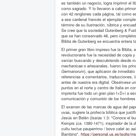
es también un negocio, logra imprimir el li
como sagrado. Y lo llevaron a cabo primor
con 42 renglones cada página, tal como es
a ese cardenal francés el ejemplar comple
término de su ilustración, rúbrica y encua
Se cree que la sociedad Gutenberg & Fust 
que se han conservado 48, pero completo
Biblia de Gutenberg se encuentra entera 
El primer gran libro impreso fue la Biblia,
revolucionaria fue la necesidad de copia 
venían buscando y descubriendo desde má
mechanicae
o artesanales, fueron los prin
Germanorum
), que aplicaron de inmediato
referencias a comentarios, traducciones, 
antes de nuestra era digital. Obsérvese u
puntos en el norte y centro de Italia en c
imprenta fue todo un gran plan I+D+i a esc
comunicación y comunión de los hombres que
El examen de las marcas de agua del pape
uvas, sugiere la profecía bíblica que justi
Jesús en Belén (
Isaías
1.3: "Conoce el bu
Kempis (
ca
. 1380-1471), inspirador de la
d
cultu tectus pauperrimo / bove calet ac asi
Bambino".
https://personal.us.es/jsolis/